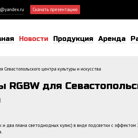
d@yandex.ru
Скачать презентацию
вная
Новости
Продукция
Аренда
Р
 Севастопольского центра культуры и искусства
ы RGBW для Севастопольс
а
к и два плана светодиодных кулис) в виде подсветки с эффектом
.