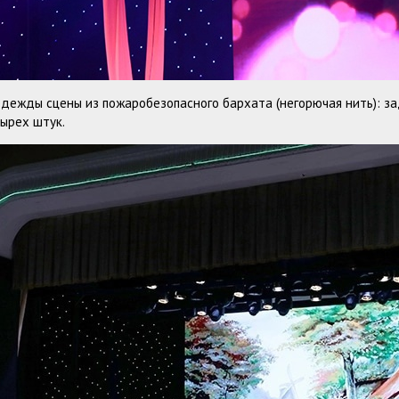
ежды сцены из пожаробезопасного бархата (негорючая нить): за
тырех штук.